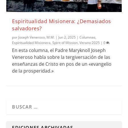
Espiritualidad Misionera: ¿Demasiados
salvadores?
por
Joseph Veneroso, M.M.
|
Jun 2, 2025
|
Columnas
,
Espiritualidad Misionera
,
Spirit of Mission
,
Verano 2025
|
0
En esta columna, el Padre Maryknoll Joseph
Veneroso habla sobre la tergiversación de las
enseñanzas de Cristo en pos de un «evangelio
de la prosperidad.»
Cuando hay resultados autocompletados, puedes utilizar l
EDICIONES ARCHIVADAS