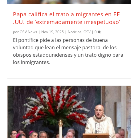
Papa califica el trato a migrantes en EE
.UU. de ‘extremadamente irrespetuoso’
por
OSV News
|
Nov 19, 2025
|
Noticias
,
OSV
|
0
El pontífice pide a las personas de buena
voluntad que lean el mensaje pastoral de los
obispos estadounidenses y un trato digno para
los inmigrantes.