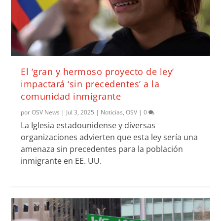
El ‘gran y hermoso proyecto de ley’
impactará ‘sin precedentes’ a la
comunidad inmigrante
por
OSV News
|
Jul 3, 2025
|
Noticias
,
OSV
|
0
La Iglesia estadounidense y diversas
organizaciones advierten que esta ley sería una
amenaza sin precedentes para la población
inmigrante en EE. UU.