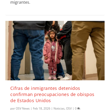
migrantes.
Cifras de inmigrantes detenidos
confirman preocupaciones de obispos
de Estados Unidos
por
OSV News
|
Feb 18, 2026
|
Noticias
,
OSV
|
0