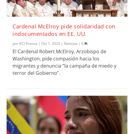
Cardenal McElroy pide solidaridad con
indocumentados en EE. UU.
por
ACI Prensa
|
Oct 1, 2025
|
Noticias
|
0
El Cardenal Robert McElroy, Arzobispo de
Washington, pide compasión hacia los
migrantes y denuncia “la campaña de miedo y
terror del Gobierno”.