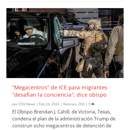
“Megacentros” de ICE para migrantes
“desafían la conciencia”, dice obispo
por
OSV News
|
Feb 24, 2026
|
Noticias
,
OSV
|
0
El Obispo Brendan J. Cahill, de Victoria, Texas,
condena el plan de la administración Trump de
construir ocho megacentros de detención de