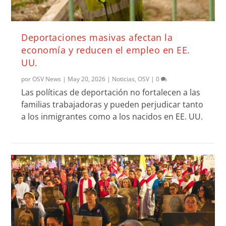
Deportaciones masivas afectan la
economía y reducen el empleo en EE.
UU.
por
OSV News
|
May 20, 2026
|
Noticias
,
OSV
|
0
Las políticas de deportación no fortalecen a las
familias trabajadoras y pueden perjudicar tanto
a los inmigrantes como a los nacidos en EE. UU.