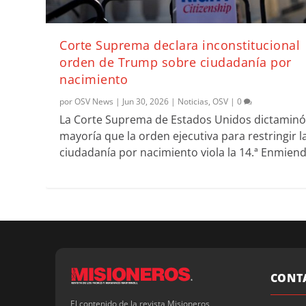
Corte Suprema declara inconstitucional
orden de Trump sobre ciudadanía por
nacimiento
por
OSV News
|
Jun 30, 2026
|
Noticias
,
OSV
|
0
La Corte Suprema de Estados Unidos dictaminó
mayoría que la orden ejecutiva para restringir l
ciudadanía por nacimiento viola la 14.ª Enmiend
CONT
El contenido de la revista Misioneros