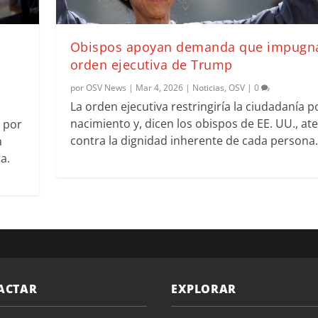
Obispos apoyan demanda que impugn
orden ejecutiva de Trump
por
OSV News
|
Mar 4, 2026
|
Noticias
,
OSV
|
0
La orden ejecutiva restringiría la ciudadanía p
nacimiento y, dicen los obispos de EE. UU., at
 por
contra la dignidad inherente de cada persona.
a
a.
ACTAR
EXPLORAR