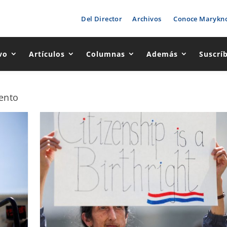
Del Director
Archivos
Conoce Marykno
vo
Artículos
Columnas
Además
Suscrí
ento