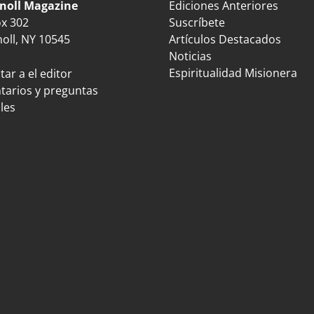
noll Magazine
Ediciones Anteriores
ox 302
Suscríbete
oll, NY 10545
Artículos Destacados
Noticias
Espiritualidad Misionera
ar a el editor
arios y preguntas
les