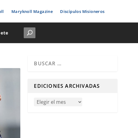
ll
Maryknoll Magazine
Discípulos Misioneros
bete
Cuando hay resultados autocompletados, puedes u
EDICIONES ARCHIVADAS