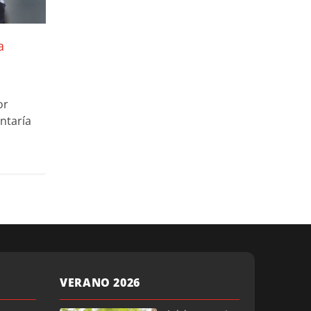
a
or
entaría
VERANO 2026