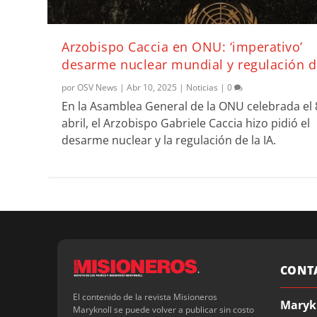
Arzobispo Caccia en ONU: ‘imperativo’
desarme nuclear mundial y regulación d
por
OSV News
|
Abr 10, 2025
|
Noticias
|
0
En la Asamblea General de la ONU celebrada el 
abril, el Arzobispo Gabriele Caccia hizo pidió el
desarme nuclear y la regulación de la IA.
CONT
El contenido de la revista Misioneros
Maryk
Maryknoll se puede volver a publicar sin costo