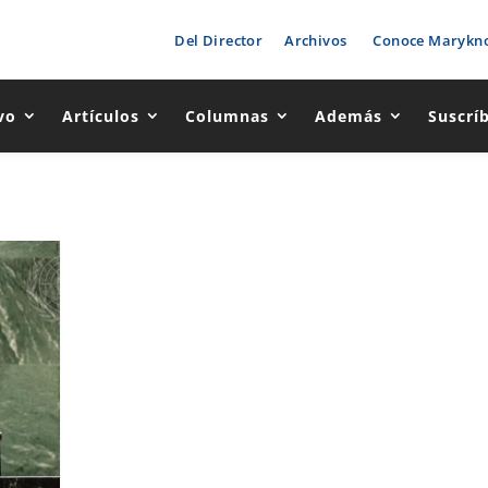
Del Director
Archivos
Conoce Marykno
vo
Artículos
Columnas
Además
Suscrí