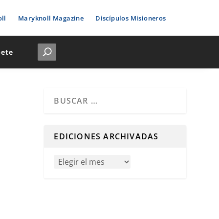
ll
Maryknoll Magazine
Discípulos Misioneros
bete
Cuando hay resultados autocompletados, puedes u
EDICIONES ARCHIVADAS