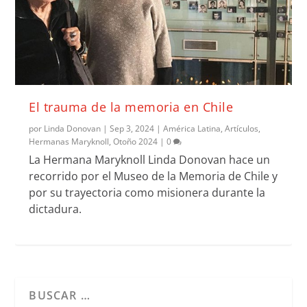
El trauma de la memoria en Chile
por
Linda Donovan
|
Sep 3, 2024
|
América Latina
,
Artículos
,
Hermanas Maryknoll
,
Otoño 2024
|
0
La Hermana Maryknoll Linda Donovan hace un
recorrido por el Museo de la Memoria de Chile y
por su trayectoria como misionera durante la
dictadura.