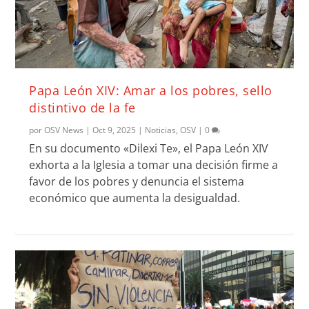
Papa León XIV: Amar a los pobres, sello
distintivo de la fe
por
OSV News
|
Oct 9, 2025
|
Noticias
,
OSV
|
0
En su documento «Dilexi Te», el Papa León XIV
exhorta a la Iglesia a tomar una decisión firme a
favor de los pobres y denuncia el sistema
económico que aumenta la desigualdad.