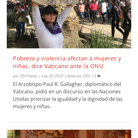
Pobreza y violencia afectan a mujeres y
niñas, dice Vaticano ante la ONU
por
OSV News
|
Sep 29, 2025
|
Noticias
,
OSV
|
0
El Arzobispo Paul R. Gallagher, diplomático del
Vaticano, pidió en un discurso en las Naciones
Unidas priorizar la igualdad y la dignidad de las
mujeres y niñas.