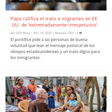
Papa califica el trato a migrantes en EE
.UU. de ‘extremadamente irrespetuoso’
por
OSV News
|
Nov 19, 2025
|
Noticias
,
OSV
|
0
El pontífice pide a las personas de buena
voluntad que lean el mensaje pastoral de los
obispos estadounidenses y un trato digno para
los inmigrantes.