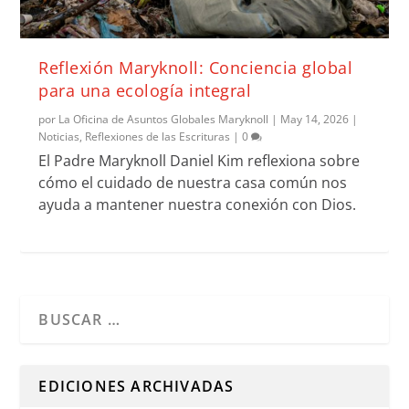
Reflexión Maryknoll: Conciencia global
para una ecología integral
por
La Oficina de Asuntos Globales Maryknoll
|
May 14, 2026
|
Noticias
,
Reflexiones de las Escrituras
|
0
El Padre Maryknoll Daniel Kim reflexiona sobre
cómo el cuidado de nuestra casa común nos
ayuda a mantener nuestra conexión con Dios.
Cuando hay resultados autocompletados, puedes utilizar l
EDICIONES ARCHIVADAS