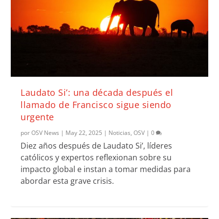
Laudato Si’: una década después el
llamado de Francisco sigue siendo
urgente
por
OSV News
|
May 22, 2025
|
Noticias
,
OSV
|
0
Diez años después de Laudato Si’, líderes
católicos y expertos reflexionan sobre su
impacto global e instan a tomar medidas para
abordar esta grave crisis.