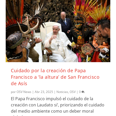
Cuidado por la creación de Papa
Francisco a ‘la altura’ de San Francisco
de Asís
por
OSV News
|
Abr 23, 2025
|
Noticias
,
OSV
|
0
El Papa Francisco impulsó el cuidado de la
creación con Laudato si’, priorizando el cuidado
del medio ambiente como un deber moral