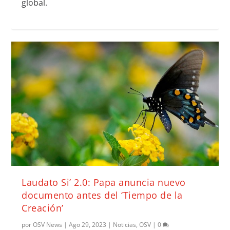
global.
Laudato Si’ 2.0: Papa anuncia nuevo
documento antes del ‘Tiempo de la
Creación’
por
OSV News
|
Ago 29, 2023
|
Noticias
,
OSV
|
0