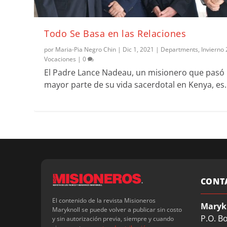
Todo Se Basa en las Relaciones
por
Maria-Pia Negro Chin
|
Dic 1, 2021
|
Departments
,
Invierno
Vocaciones
|
0
El Padre Lance Nadeau, un misionero que pasó 
mayor parte de su vida sacerdotal en Kenya, es..
CONT
El contenido de la revista Misioneros
Maryk
Maryknoll se puede volver a publicar sin costo
P.O. B
y sin autorización previa, siempre y cuando