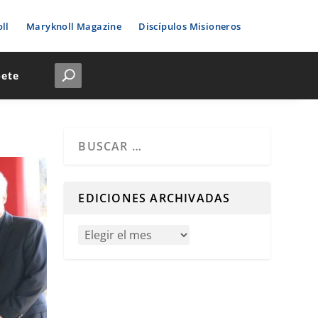
ll
Maryknoll Magazine
Discípulos Misioneros
bete
Cuando hay resultados autocompletados, puedes u
EDICIONES ARCHIVADAS