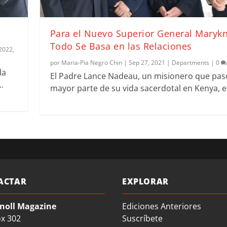
Para el Nuevo Superior General Marykn
Todo Se Basa en las Relaciones
 2022
,
por
Maria-Pia Negro Chin
|
Sep 27, 2021
|
Departments
|
0
la
El Padre Lance Nadeau, un misionero que pasó
.
mayor parte de su vida sacerdotal en Kenya, es
ACTAR
EXPLORAR
noll Magazine
Ediciones Anteriores
ox 302
Suscríbete