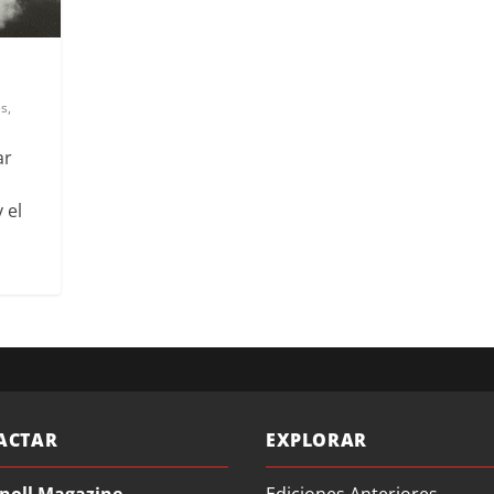
es
,
ar
 el
ACTAR
EXPLORAR
noll Magazine
Ediciones Anteriores