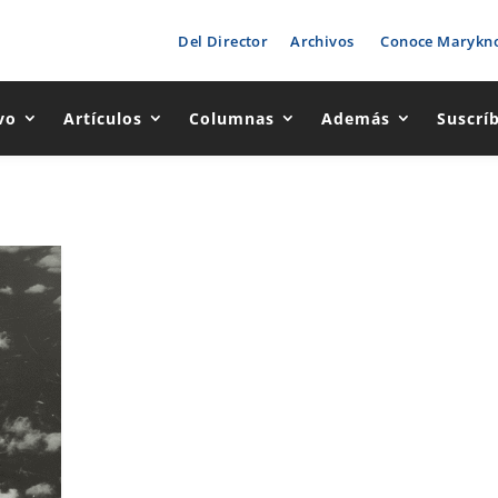
Del Director
Archivos
Conoce Marykno
vo
Artículos
Columnas
Además
Suscrí