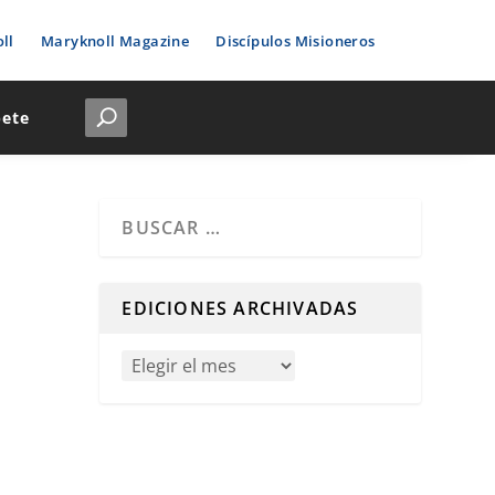
ll
Maryknoll Magazine
Discípulos Misioneros
bete
Cuando hay resultados autocompletados, puedes u
EDICIONES ARCHIVADAS