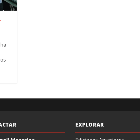
r
 ha
ros
ACTAR
EXPLORAR
noll Magazine
Ediciones Anteriores