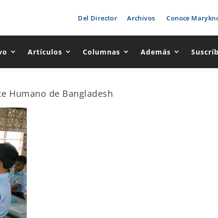
Del Director
Archivos
Conoce Marykno
vo
Artículos
Columnas
Además
Suscrí
ance Humano de Bangladesh