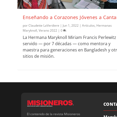
Enseñando a Corazones Jóvenes a Canta
por
Claudette LaVerdiere
|
Jun 1, 2022
|
Artículos
,
Hermanas
Maryknoll
,
Verano 2022
|
0
La Hermana Maryknoll Miriam Francis Perlewitz
servido — por 7 décadas — como mentora y
maestra para generaciones en Bangladesh y ot
sitios de misión.
CONT
El contenido de la revista Misioneros
Maryk