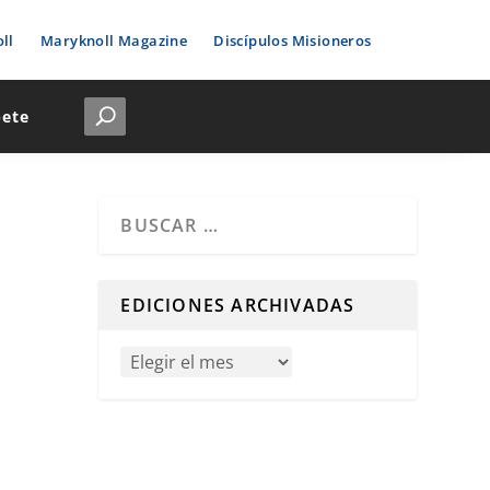
ll
Maryknoll Magazine
Discípulos Misioneros
bete
Cuando hay resultados autocompletados, puedes u
EDICIONES ARCHIVADAS