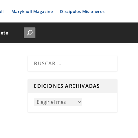
ll
Maryknoll Magazine
Discípulos Misioneros
bete
Cuando hay resultados autocompletados, puedes u
EDICIONES ARCHIVADAS