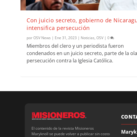
Con juicio secreto, gobierno de Nicarag
intensifica persecución
por
OSV News
|
Ene 31, 2023
|
Noticias
,
OSV
|
0
Miembros del clero y un periodista fueron
condenados en un juicio secreto, parte de la ol
persecución contra la Iglesia Católica.
CONT
El contenido de la revista Misioneros
Maryk
Maryknoll se puede volver a publicar sin costo