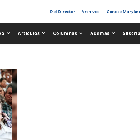
Del Director
Archivos
Conoce Marykno
vo
Artículos
Columnas
Además
Suscrí