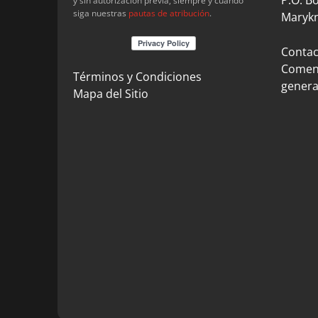
y sin autorización previa, siempre y cuando
siga nuestras
pautas de atribución
.
Marykn
Contact
Coment
Términos y Condiciones
genera
Mapa del Sitio