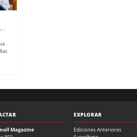
er •
sia
llas
ACTAR
EXPLORAR
noll Magazine
Ediciones Anteriores
ox 302
Suscríbete