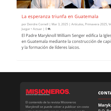
La esperanza triunfa en Guatemala
por
Deirdre Cornell
|
Mar 3, 2025
|
Artículos
,
Primavera 2025
,
V
Juzgar • Actuar
|
0
El Padre Maryknoll William Senger edifica la Igle
en Guatemala mediante la construcción de capi
y la formación de líderes laicos.
CONT
El contenido de la revista Misioneros
Maryk
Maryknoll se puede volver a publicar sin costo
P.O. B