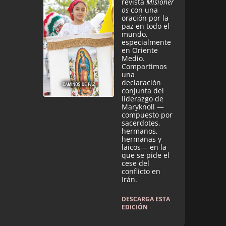
revista
Misioner
os
con una
oración por la
paz en todo el
mundo,
especialmente
en Oriente
Medio.
Compartimos
una
declaración
conjunta del
liderazgo de
Maryknoll —
compuesto por
sacerdotes,
hermanos,
hermanas y
laicos— en la
que se pide el
cese del
conflicto en
Irán.
DESCARGA ESTA
EDICIÓN