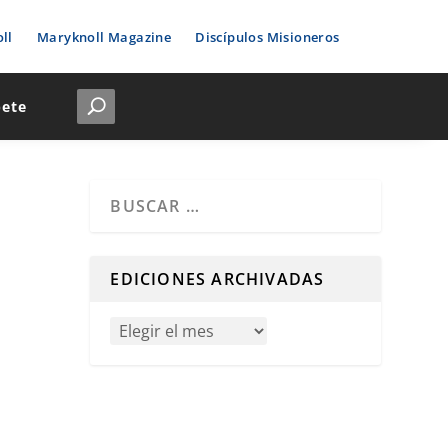
ll
Maryknoll Magazine
Discípulos Misioneros
bete
Cuando hay resultados autocompletados, puedes u
EDICIONES ARCHIVADAS