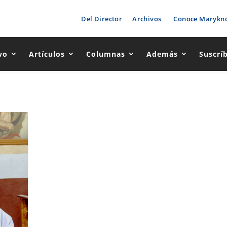
Del Director
Archivos
Conoce Marykno
vo
Artículos
Columnas
Además
Suscrí