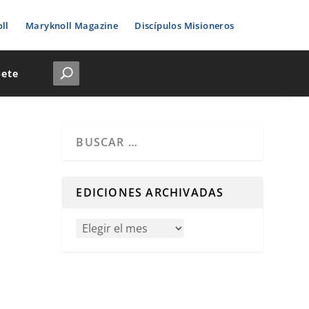
ll
Maryknoll Magazine
Discípulos Misioneros
bete
Cuando hay resultados autocompletados, puedes u
EDICIONES ARCHIVADAS