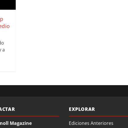
mp
edio
do
y a
ACTAR
EXPLORAR
noll Magazine
Ediciones Anteriores