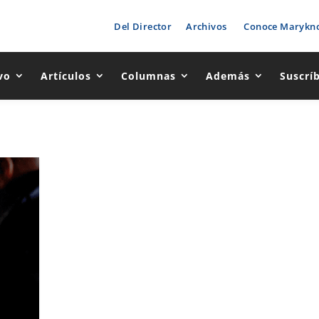
Del Director
Archivos
Conoce Marykno
vo
Artículos
Columnas
Además
Suscrí