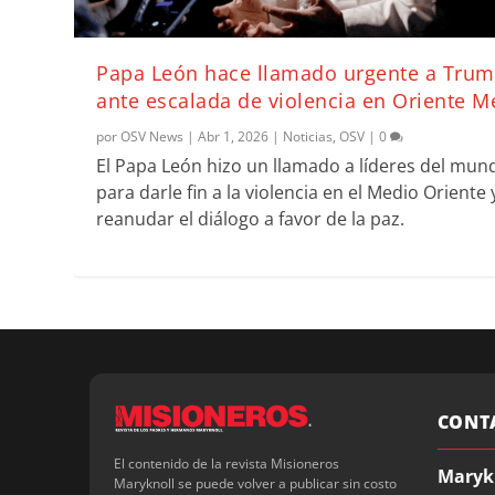
Papa León hace llamado urgente a Tru
ante escalada de violencia en Oriente M
por
OSV News
|
Abr 1, 2026
|
Noticias
,
OSV
|
0
El Papa León hizo un llamado a líderes del mun
para darle fin a la violencia en el Medio Oriente 
reanudar el diálogo a favor de la paz.
CONT
El contenido de la revista Misioneros
Maryk
Maryknoll se puede volver a publicar sin costo