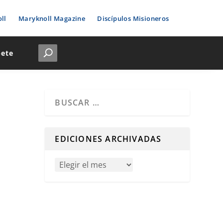
ll
Maryknoll Magazine
Discípulos Misioneros
bete
Cuando hay resultados autocompletados, puedes u
EDICIONES ARCHIVADAS