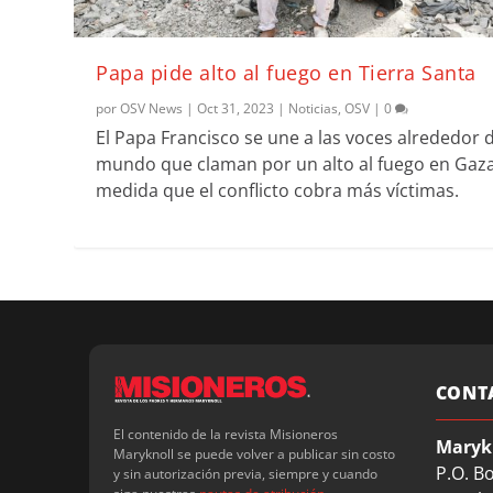
Papa pide alto al fuego en Tierra Santa
por
OSV News
|
Oct 31, 2023
|
Noticias
,
OSV
|
0
El Papa Francisco se une a las voces alrededor 
mundo que claman por un alto al fuego en Gaz
medida que el conflicto cobra más víctimas.
CONT
El contenido de la revista Misioneros
Maryk
Maryknoll se puede volver a publicar sin costo
P.O. B
y sin autorización previa, siempre y cuando