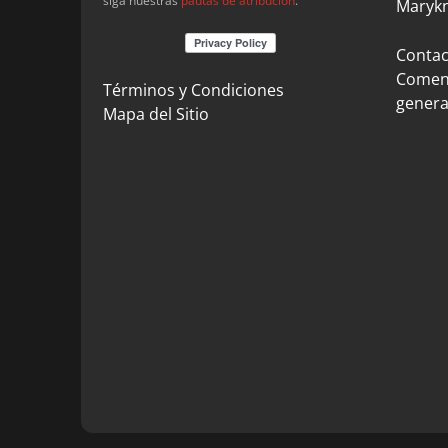
siga nuestras
pautas de atribución
.
Marykn
Contact
Coment
Términos y Condiciones
genera
Mapa del Sitio