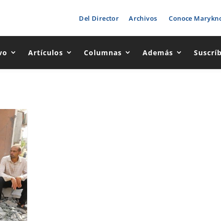
Del Director
Archivos
Conoce Marykno
vo
Artículos
Columnas
Además
Suscrí