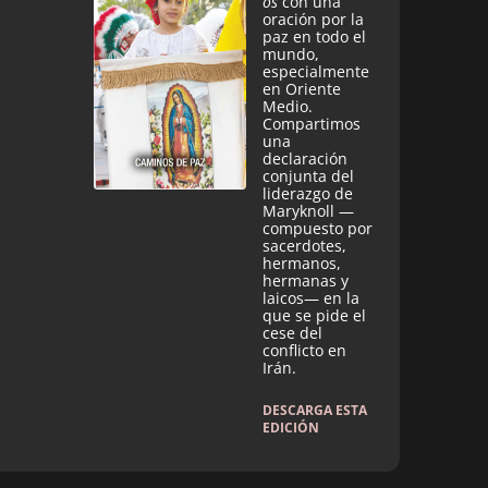
os
con una
oración por la
paz en todo el
mundo,
especialmente
en Oriente
Medio.
Compartimos
una
declaración
conjunta del
liderazgo de
Maryknoll —
compuesto por
sacerdotes,
hermanos,
hermanas y
laicos— en la
que se pide el
cese del
conflicto en
Irán.
DESCARGA ESTA
EDICIÓN