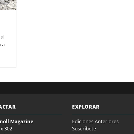
del
a a
ACTAR
EXPLORAR
noll Magazine
Ediciones Anteriores
ox 302
Suscríbete