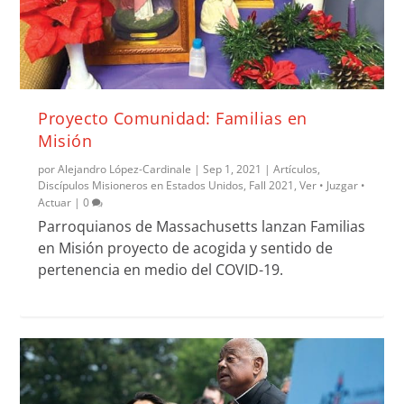
Proyecto Comunidad: Familias en
Misión
por
Alejandro López-Cardinale
|
Sep 1, 2021
|
Artículos
,
Discípulos Misioneros en Estados Unidos
,
Fall 2021
,
Ver • Juzgar •
Actuar
|
0
Parroquianos de Massachusetts lanzan Familias
en Misión proyecto de acogida y sentido de
pertenencia en medio del COVID-19.