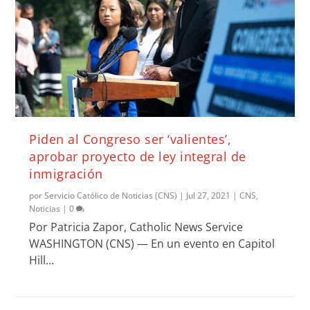
Piden al Congreso ser ‘valientes’,
aprobar proyecto de ley integral de
inmigración
por
Servicio Católico de Noticias (CNS)
|
Jul 27, 2021
|
CNS
,
Noticias
|
0
Por Patricia Zapor, Catholic News Service
WASHINGTON (CNS) — En un evento en Capitol
Hill...