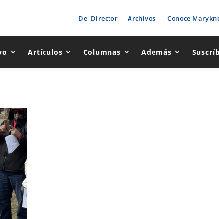
Del Director
Archivos
Conoce Marykno
vo
Artículos
Columnas
Además
Suscrí