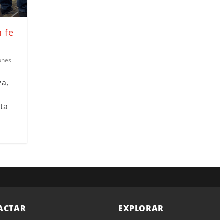
 fe
ones
za,
sta
ACTAR
EXPLORAR