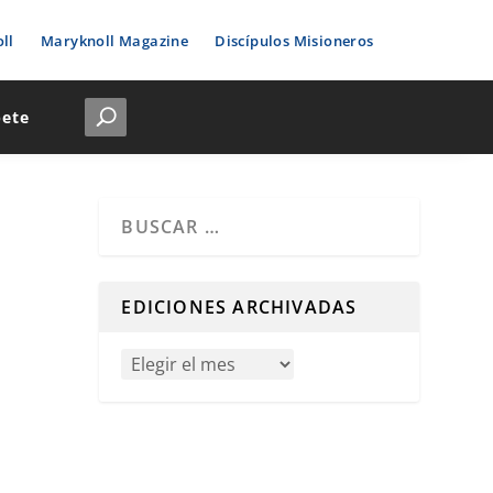
ll
Maryknoll Magazine
Discípulos Misioneros
bete
Cuando hay resultados autocompletados, puedes u
EDICIONES ARCHIVADAS