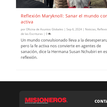
Reflexión Maryknoll: Sanar el mundo con
activa
por
Oficina de Asuntos Globales
|
Sep 6, 2024
|
Noticias
,
Reflexi
de las Escrituras
|
0
Un mundo convulsionado lleva a la desesperan
pero la fe activa nos convierte en agentes de
sanación, dice la Hermana Susan Nchubiri en e
reflexión.
CONT