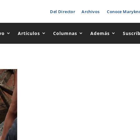
Del Director
Archivos
Conoce Marykno
vo
Artículos
Columnas
Además
Suscrí