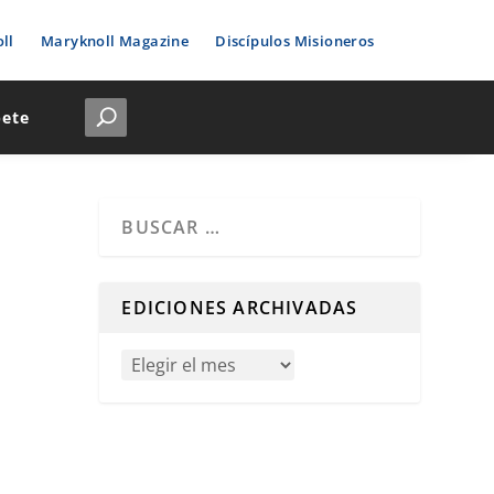
ll
Maryknoll Magazine
Discípulos Misioneros
bete
Cuando hay resultados autocompletados, puedes u
EDICIONES ARCHIVADAS