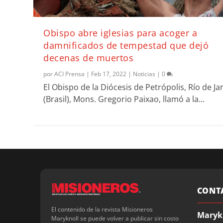
Obispo abre iglesias para acoger a
damnificados de tempestad que dejó
decenas de muertos
por
ACI Prensa
|
Feb 17, 2022
|
Noticias
|
0
El Obispo de la Diócesis de Petrópolis, Río de Ja
(Brasil), Mons. Gregorio Paixao, llamó a la...
CONT
El contenido de la revista Misioneros
Maryk
Maryknoll se puede volver a publicar sin costo