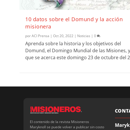
10 datos sobre el Domund y la acción
misionera
por
ACI Prensa
|
Oct 20, 2022
|
Noticias
|
0
Aprenda sobre la historia y los objetivos del
Domund, el Domingo Mundial de las Misiones, 
que se acerca este domingo 23 de octubre del 2
CONT
El contenido de la revista Misioneros
Maryk
Maryknoll se puede volver a publicar sin costo