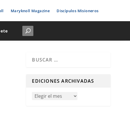
ll
Maryknoll Magazine
Discípulos Misioneros
bete
Cuando hay resultados autocompletados, puedes u
EDICIONES ARCHIVADAS