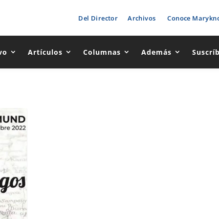
Del Director
Archivos
Conoce Marykno
vo
Artículos
Columnas
Además
Suscrí