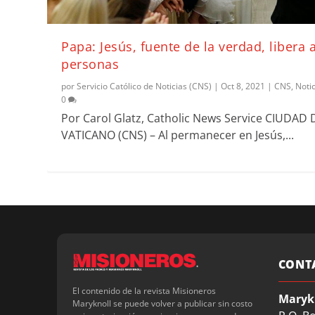
Papa: Jesús, fuente de la verdad, libera a
personas
por
Servicio Católico de Noticias (CNS)
|
Oct 8, 2021
|
CNS
,
Noti
0
Por Carol Glatz, Catholic News Service CIUDAD 
VATICANO (CNS) – Al permanecer en Jesús,...
CONT
El contenido de la revista Misioneros
Maryk
Maryknoll se puede volver a publicar sin costo