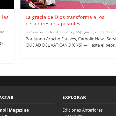
 las
La gracia de Dios transforma a los
pecadores en apóstoles
cias
|
por
Servicio Católico de Noticias (CNS)
|
Jun 30, 2021
|
Noticia
Por Junno Arocho Esteves, Catholic News Serv
DEL
CIUDAD DEL VATICANO (CNS) — Hasta el peor..
ACTAR
EXPLORAR
noll Magazine
Ediciones Anteriores