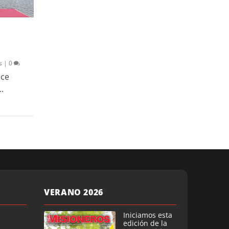
s
|
0
ice
.
VERANO 2026
Iniciamos esta
edición de la