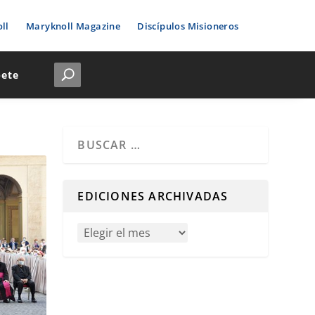
ll
Maryknoll Magazine
Discípulos Misioneros
bete
Cuando hay resultados autocompletados, puedes u
EDICIONES ARCHIVADAS