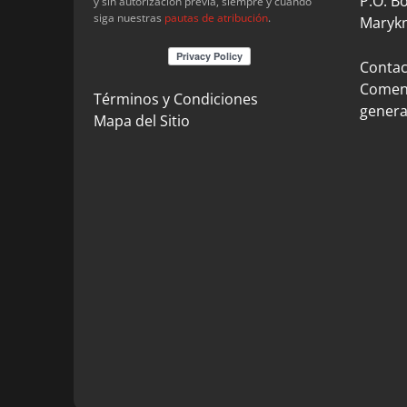
P.O. B
y sin autorización previa, siempre y cuando
siga nuestras
pautas de atribución
.
Marykn
Contact
Coment
Términos y Condiciones
genera
Mapa del Sitio