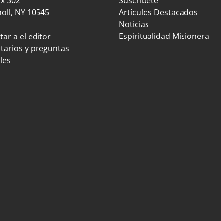
ox 302
Suscríbete
oll, NY 10545
Artículos Destacados
Noticias
Espiritualidad Misionera
ar a el editor
arios y preguntas
les