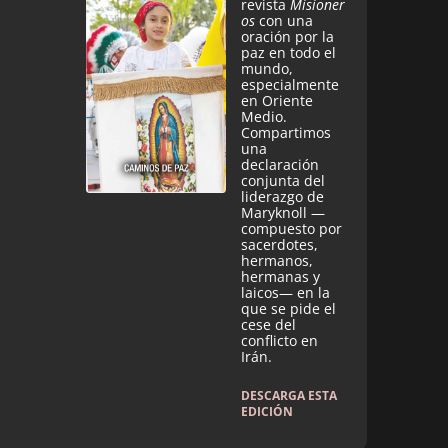
revista
Misioner
os
con una
oración por la
paz en todo el
mundo,
especialmente
en Oriente
Medio.
Compartimos
una
declaración
conjunta del
liderazgo de
Maryknoll —
compuesto por
sacerdotes,
hermanos,
hermanas y
laicos— en la
que se pide el
cese del
conflicto en
Irán.
DESCARGA ESTA
EDICIÓN