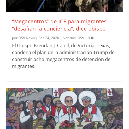
“Megacentros” de ICE para migrantes
“desafían la conciencia”, dice obispo
por
OSV News
|
Feb 24, 2026
|
Noticias
,
OSV
|
0
El Obispo Brendan J. Cahill, de Victoria, Texas,
condena el plan de la administración Trump de
construir ocho megacentros de detención de
migrantes.