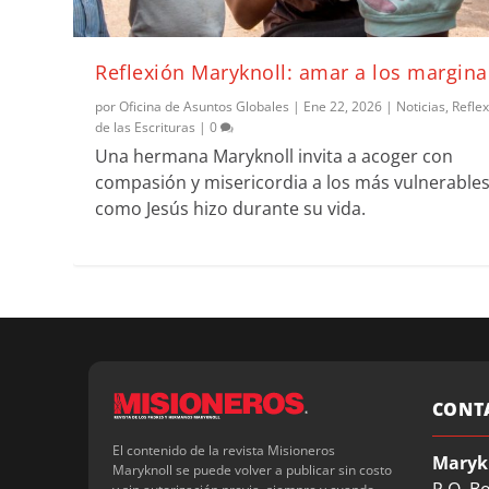
Reflexión Maryknoll: amar a los margin
por
Oficina de Asuntos Globales
|
Ene 22, 2026
|
Noticias
,
Refle
de las Escrituras
|
0
Una hermana Maryknoll invita a acoger con
compasión y misericordia a los más vulnerables,
como Jesús hizo durante su vida.
CONT
El contenido de la revista Misioneros
Maryk
Maryknoll se puede volver a publicar sin costo
P.O. B