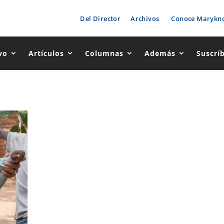
Del Director
Archivos
Conoce Marykno
vo
Artículos
Columnas
Además
Suscrí