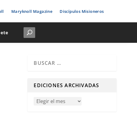
ll
Maryknoll Magazine
Discípulos Misioneros
bete
Cuando hay resultados autocompletados, puedes u
EDICIONES ARCHIVADAS