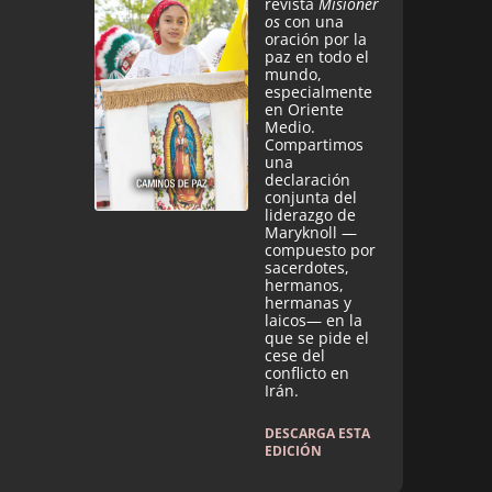
revista
Misioner
os
con una
oración por la
paz en todo el
mundo,
especialmente
en Oriente
Medio.
Compartimos
una
declaración
conjunta del
liderazgo de
Maryknoll —
compuesto por
sacerdotes,
hermanos,
hermanas y
laicos— en la
que se pide el
cese del
conflicto en
Irán.
DESCARGA ESTA
EDICIÓN