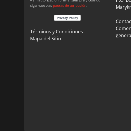
y sin autorización previa, siempre y cuando
siga nuestras
pautas de atribución
.
Marykn
Contact
Coment
Términos y Condiciones
genera
Mapa del Sitio