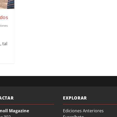
ados
xiones
 tal
ACTAR
EXPLORAR
noll Magazine
Ediciones Anteriores
ox 302
Suscríbete