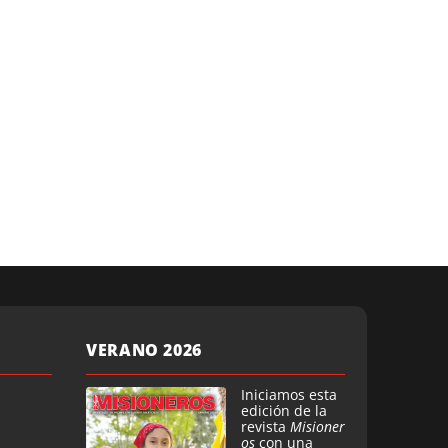
VERANO 2026
Iniciamos esta
edición de la
revista
Misioner
os
con una