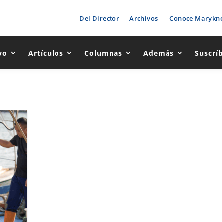
Del Director
Archivos
Conoce Marykno
vo
Artículos
Columnas
Además
Suscrí