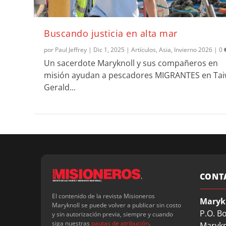
Buscando justicia en alta mar
por
Paul Jeffrey
|
Dic 1, 2025
|
Artículos
,
Asia
,
Invierno 2026
|
0
Un sacerdote Maryknoll y sus compañeros en
misión ayudan a pescadores MIGRANTES en Ta
Gerald...
CONT
El contenido de la revista Misioneros
Maryk
Maryknoll se puede volver a publicar sin costo
P.O. B
y sin autorización previa, siempre y cuando
siga nuestras
pautas de atribución
.
Marykn