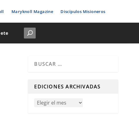
ll
Maryknoll Magazine
Discípulos Misioneros
bete
Cuando hay resultados autocompletados, puedes u
EDICIONES ARCHIVADAS