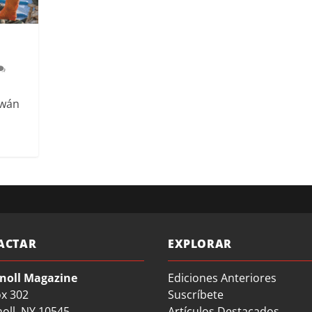
iwán
ACTAR
EXPLORAR
noll Magazine
Ediciones Anteriores
ox 302
Suscríbete
oll, NY 10545
Artículos Destacados