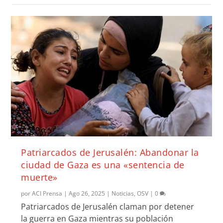
Patriarcados de Jerusalén: Abandonar la
ciudad de Gaza es una «sentencia de
muerte»
por
ACI Prensa
|
Ago 26, 2025
|
Noticias
,
OSV
|
0
Patriarcados de Jerusalén claman por detener
la guerra en Gaza mientras su población