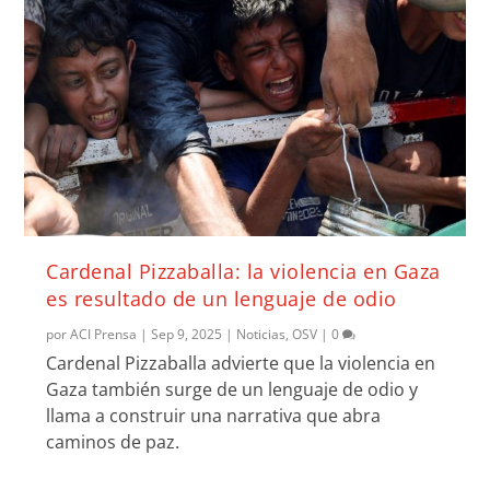
Cardenal Pizzaballa: la violencia en Gaza
es resultado de un lenguaje de odio
por
ACI Prensa
|
Sep 9, 2025
|
Noticias
,
OSV
|
0
Cardenal Pizzaballa advierte que la violencia en
Gaza también surge de un lenguaje de odio y
llama a construir una narrativa que abra
caminos de paz.