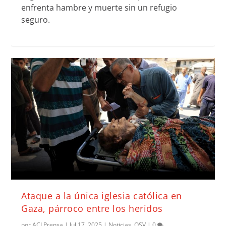
enfrenta hambre y muerte sin un refugio
seguro.
Ataque a la única iglesia católica en
Gaza, párroco entre los heridos
por
ACI Prensa
|
Jul 17, 2025
|
Noticias
,
OSV
|
0