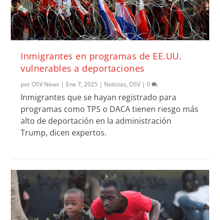
Inmigrantes en programas de EE.UU.
vulnerables a deportaciones
por
OSV News
|
Ene 7, 2025
|
Noticias
,
OSV
|
0
Inmigrantes que se hayan registrado para
programas como TPS o DACA tienen riesgo más
alto de deportación en la administración
Trump, dicen expertos.