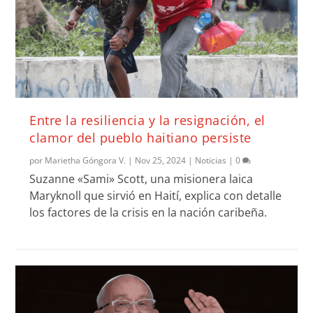
Entre la resiliencia y la resignación, el
clamor del pueblo haitiano persiste
por
Marietha Góngora V.
|
Nov 25, 2024
|
Noticias
|
0
Suzanne «Sami» Scott, una misionera laica
Maryknoll que sirvió en Haití, explica con detalle
los factores de la crisis en la nación caribeña.