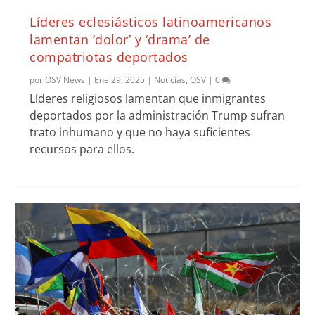
Líderes eclesiásticos latinoamericanos
lamentan ‘dolor’ y ‘drama’ de
compatriotas deportados
por
OSV News
|
Ene 29, 2025
|
Noticias
,
OSV
|
0
Líderes religiosos lamentan que inmigrantes
deportados por la administración Trump sufran
trato inhumano y que no haya suficientes
recursos para ellos.