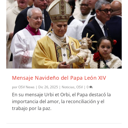
Mensaje Navideño del Papa León XIV
por
OSV News
|
Dic 26, 2025
|
Noticias
,
OSV
|
0
En su mensaje Urbi et Orbi, el Papa destacó la
importancia del amor, la reconciliación y el
trabajo por la paz.