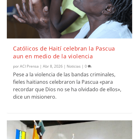
Católicos de Haití celebran la Pascua
aun en medio de la violencia
por
ACI Prensa
|
Abr 8, 2026
|
Noticias
|
0
Pese a la violencia de las bandas criminales,
fieles haitianos celebraron la Pascua «para
recordar que Dios no se ha olvidado de ellos»,
dice un misionero.