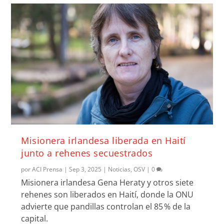
Misionera irlandesa liberada en Haití
junto a rehenes secuestrados
por
ACI Prensa
|
Sep 3, 2025
|
Noticias
,
OSV
|
0
Misionera irlandesa Gena Heraty y otros siete
rehenes son liberados en Haití, donde la ONU
advierte que pandillas controlan el 85 % de la
capital.