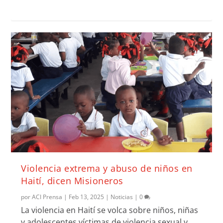
Violencia extrema y abuso de niños en
Haití, dicen Misioneros
por
ACI Prensa
|
Feb 13, 2025
|
Noticias
|
0
La violencia en Haití se volca sobre niños, niñas
y adolescentes víctimas de violencia sexual y