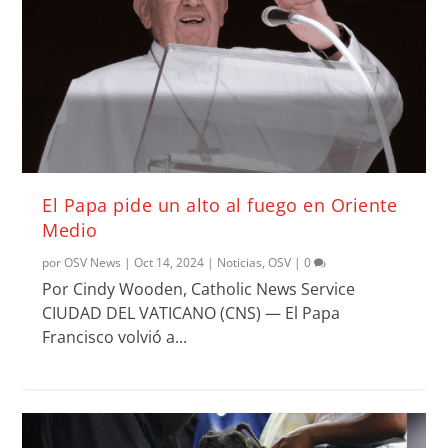
El Papa pide un alto al fuego en Oriente
Medio
por
OSV News
|
Oct 14, 2024
|
Noticias
,
OSV
|
0
Por Cindy Wooden, Catholic News Service
CIUDAD DEL VATICANO (CNS) — El Papa
Francisco volvió a...