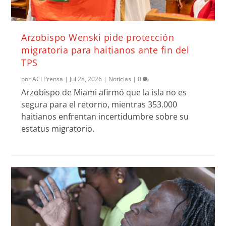
Arzobispo Wenski pide protección
migratoria para haitianos ante fin del
TPS
por
ACI Prensa
|
Jul 28, 2026
|
Noticias
|
0
Arzobispo de Miami afirmó que la isla no es
segura para el retorno, mientras 353.000
haitianos enfrentan incertidumbre sobre su
estatus migratorio.