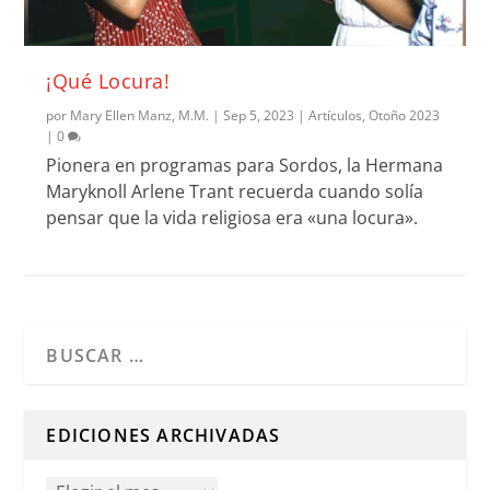
¡Qué Locura!
por
Mary Ellen Manz, M.M.
|
Sep 5, 2023
|
Artículos
,
Otoño 2023
|
0
Pionera en programas para Sordos, la Hermana
Maryknoll Arlene Trant recuerda cuando solía
pensar que la vida religiosa era «una locura».
Cuando hay resultados autocompletados, puedes utilizar l
EDICIONES ARCHIVADAS