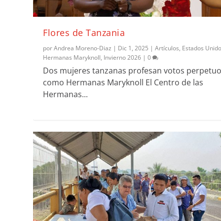
Flores de Tanzania
por
Andrea Moreno-Diaz
|
Dic 1, 2025
|
Artículos
,
Estados Unid
Hermanas Maryknoll
,
Invierno 2026
|
0
Dos mujeres tanzanas profesan votos perpetu
como Hermanas Maryknoll El Centro de las
Hermanas...