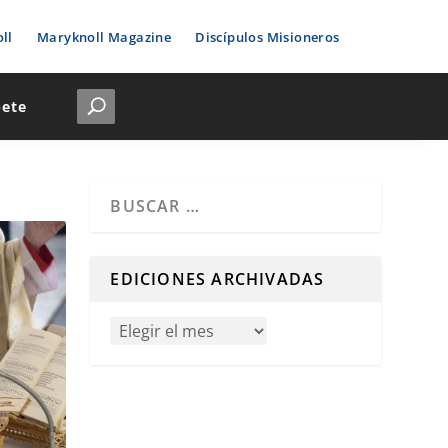
ll
Maryknoll Magazine
Discípulos Misioneros
bete
Cuando hay resultados autocompletados, puedes u
EDICIONES ARCHIVADAS