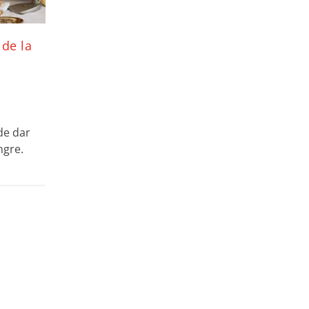
 de la
de dar
ngre.