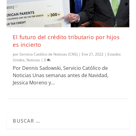
El futuro del crédito tributario por hijos
es incierto
por
Servicio Católico de Noticias (CNS)
|
Ene 21, 2022
|
Estados
Unidos
,
Noticias
|
0
Por Dennis Sadowski, Servicio Católico de
Noticias Unas semanas antes de Navidad,
Jessica Moreno y...
Cuando hay resultados autocompletados, puedes utilizar l