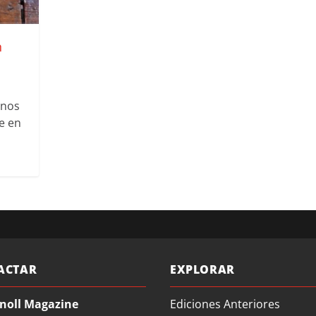
n
anos
e en
ACTAR
EXPLORAR
noll Magazine
Ediciones Anteriores