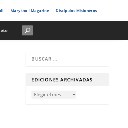
ll
Maryknoll Magazine
Discípulos Misioneros
bete
Cuando hay resultados autocompletados, puedes u
EDICIONES ARCHIVADAS