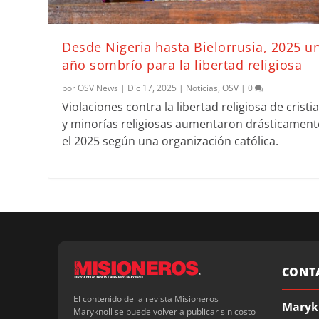
Desde Nigeria hasta Bielorrusia, 2025 u
año sombrío para la libertad religiosa
por
OSV News
|
Dic 17, 2025
|
Noticias
,
OSV
|
0
Violaciones contra la libertad religiosa de cristi
y minorías religiosas aumentaron drásticament
el 2025 según una organización católica.
CONT
El contenido de la revista Misioneros
Maryk
Maryknoll se puede volver a publicar sin costo