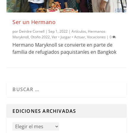
Ser un Hermano
por
Deirdre Cornell
|
Sep 1, 2022
|
Artículos
,
Hermanos
Maryknoll
,
Otoño 2022
,
Ver • Juzgar • Actuar
,
Vocaciones
|
0
Hermano Maryknoll se convierte en parte de
familia de refugiados paquistaníes en Bangkok
Cuando hay resultados autocompletados, puedes utilizar l
EDICIONES ARCHIVADAS