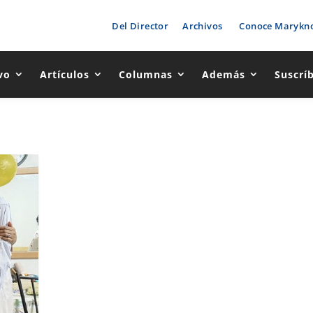
Del Director
Archivos
Conoce Marykno
vo
Artículos
Columnas
Además
Suscrí