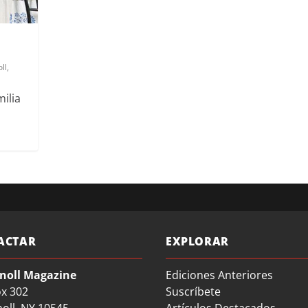
ll
,
ilia
ACTAR
EXPLORAR
noll Magazine
Ediciones Anteriores
ox 302
Suscríbete
oll, NY 10545
Artículos Destacados