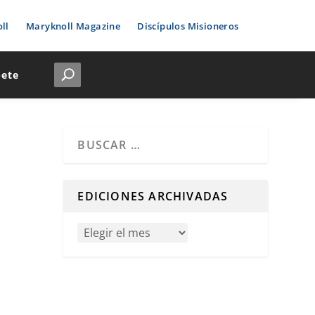
ll
Maryknoll Magazine
Discípulos Misioneros
bete
Cuando hay resultados autocompletados, puedes u
EDICIONES ARCHIVADAS