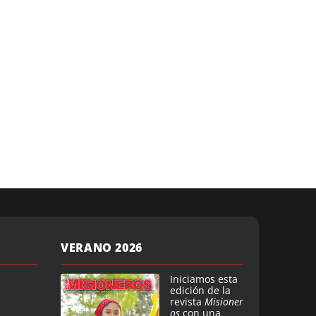
VERANO 2026
Iniciamos esta
edición de la
revista
Misioner
os
con una