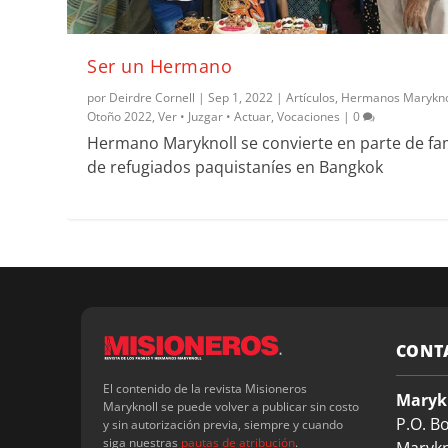
Ser un Hermano
por
Deirdre Cornell
|
Sep 1, 2022
|
Artículos
,
Hermanos Marykno
Otoño 2022
,
Ver • Juzgar • Actuar
,
Vocaciones
|
0
Hermano Maryknoll se convierte en parte de fam
de refugiados paquistaníes en Bangkok
CONT
El contenido de la revista Misioneros
Maryk
Maryknoll se puede volver a publicar sin costo
P.O. B
y sin autorización previa, siempre y cuando
siga nuestras
pautas de atribución
.
Marykn