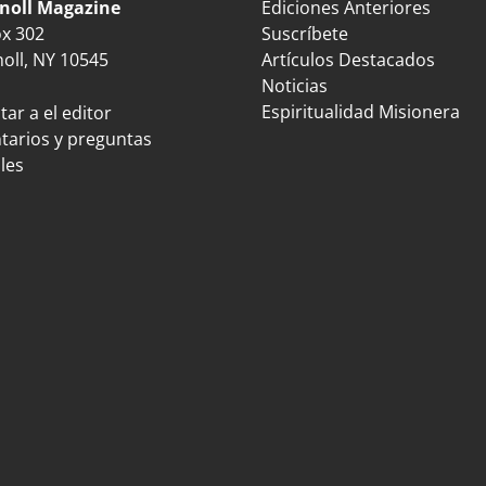
noll Magazine
Ediciones Anteriores
ox 302
Suscríbete
oll, NY 10545
Artículos Destacados
Noticias
Espiritualidad Misionera
ar a el editor
arios y preguntas
les