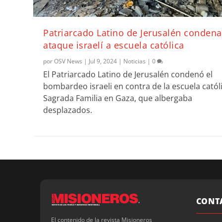
Patriarcado Latino de Jerusalén condena
ataque israelí a escuela católica
por
OSV News
|
Jul 9, 2024
|
Noticias
|
0
El Patriarcado Latino de Jerusalén condenó el
bombardeo israeli en contra de la escuela catól
Sagrada Familia en Gaza, que albergaba
desplazados.
CONT
El contenido de la revista Misioneros