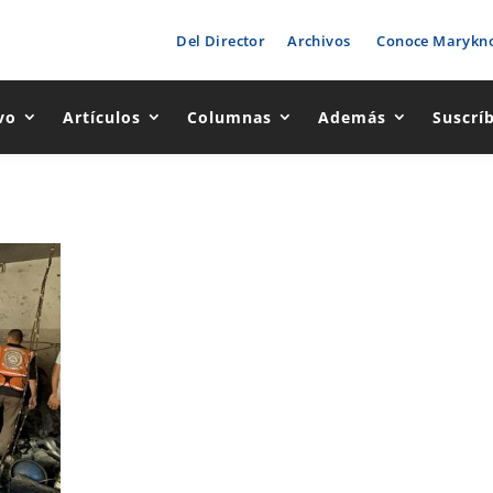
Del Director
Archivos
Conoce Marykno
vo
Artículos
Columnas
Además
Suscrí