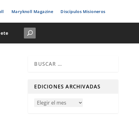
ll
Maryknoll Magazine
Discípulos Misioneros
bete
Cuando hay resultados autocompletados, puedes u
EDICIONES ARCHIVADAS