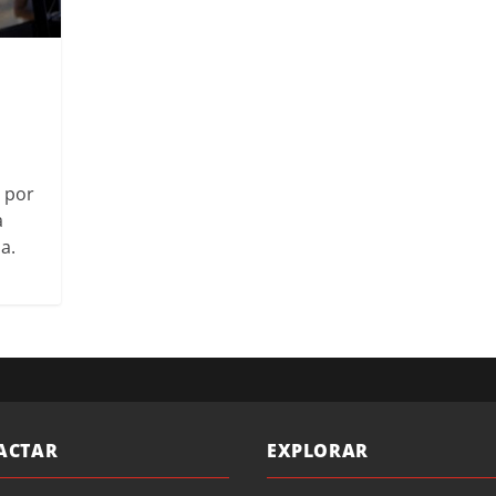
 por
a
a.
ACTAR
EXPLORAR