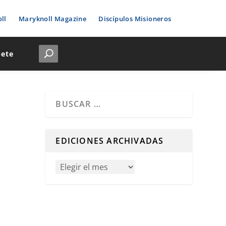
ll
Maryknoll Magazine
Discípulos Misioneros
bete
Cuando hay resultados autocompletados, puedes u
EDICIONES ARCHIVADAS