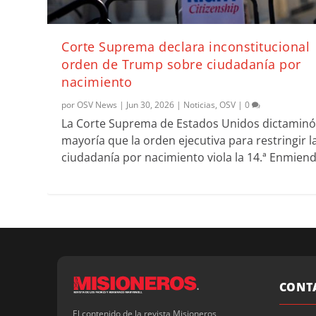
Corte Suprema declara inconstitucional
orden de Trump sobre ciudadanía por
nacimiento
por
OSV News
|
Jun 30, 2026
|
Noticias
,
OSV
|
0
La Corte Suprema de Estados Unidos dictaminó
mayoría que la orden ejecutiva para restringir l
ciudadanía por nacimiento viola la 14.ª Enmiend
CONT
El contenido de la revista Misioneros