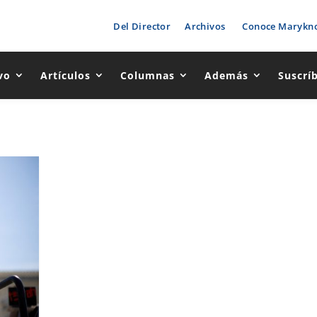
Del Director
Archivos
Conoce Marykno
vo
Artículos
Columnas
Además
Suscrí