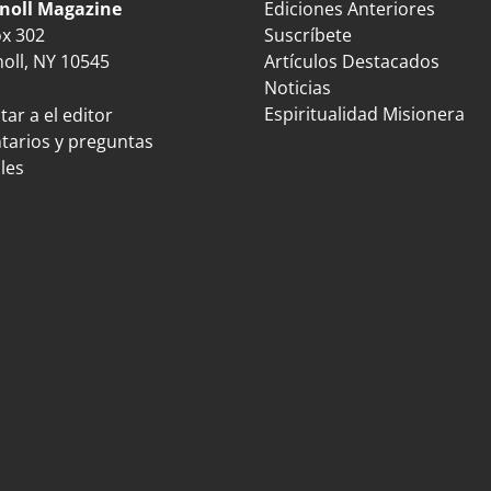
noll Magazine
Ediciones Anteriores
ox 302
Suscríbete
oll, NY 10545
Artículos Destacados
Noticias
Espiritualidad Misionera
ar a el editor
arios y preguntas
les