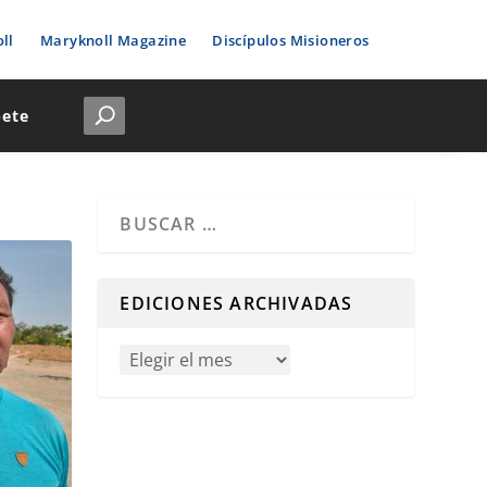
ll
Maryknoll Magazine
Discípulos Misioneros
bete
Cuando hay resultados autocompletados, puedes u
EDICIONES ARCHIVADAS