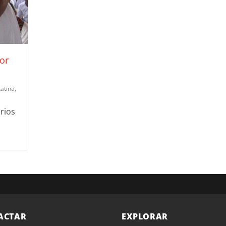
or
atina
,
rios
ACTAR
EXPLORAR