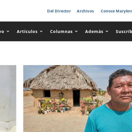
Del Director
Archivos
Conoce Marykno
vo
Artículos
Columnas
Además
Suscrí