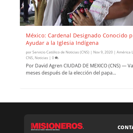
México: Cardenal Designado Conocido p
Ayudar a la Iglesia Indígena
por
Servicio Católico de Noticias (CNS)
|
Nov 9, 2020
|
América L
CNS
,
Noticias
|
0
Por David Agren CIUDAD DE MEXICO (CNS) — Va
meses después de la elección del papa...
CONT