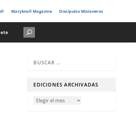
ll
Maryknoll Magazine
Discípulos Misioneros
bete
Cuando hay resultados autocompletados, puedes u
EDICIONES ARCHIVADAS