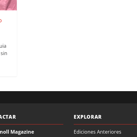
o
uia
 sin
ACTAR
EXPLORAR
noll Magazine
Ediciones Anteriores