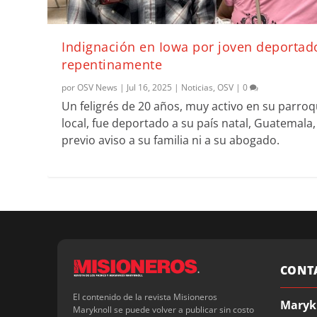
Indignación en Iowa por joven deportad
repentinamente
por
OSV News
|
Jul 16, 2025
|
Noticias
,
OSV
|
0
Un feligrés de 20 años, muy activo en su parroq
local, fue deportado a su país natal, Guatemala,
previo aviso a su familia ni a su abogado.
CONT
El contenido de la revista Misioneros
Maryk
Maryknoll se puede volver a publicar sin costo