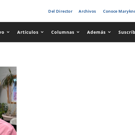
Del Director
Archivos
Conoce Marykno
vo
Artículos
Columnas
Además
Suscrí