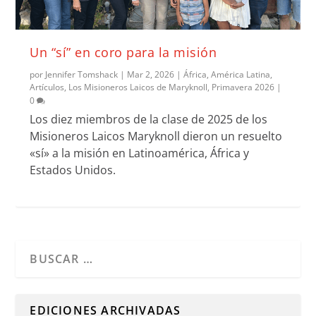
Un “sí” en coro para la misión
por
Jennifer Tomshack
|
Mar 2, 2026
|
África
,
América Latina
,
Artículos
,
Los Misioneros Laicos de Maryknoll
,
Primavera 2026
|
0
Los diez miembros de la clase de 2025 de los
Misioneros Laicos Maryknoll dieron un resuelto
«sí» a la misión en Latinoamérica, África y
Estados Unidos.
Cuando hay resultados autocompletados, puedes utilizar l
EDICIONES ARCHIVADAS