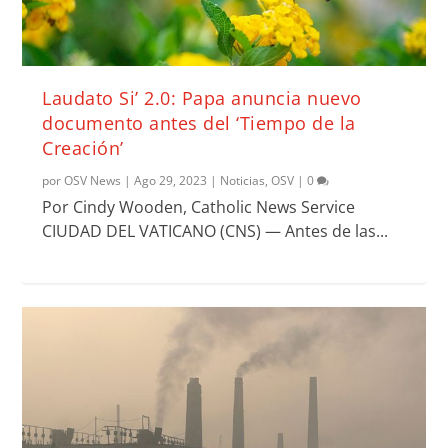
Laudato Si’ 2.0: Papa anuncia nuevo
documento antes del ‘Tiempo de la
Creación’
por
OSV News
|
Ago 29, 2023
|
Noticias
,
OSV
|
0
Por Cindy Wooden, Catholic News Service
CIUDAD DEL VATICANO (CNS) — Antes de las...