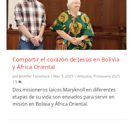
Compartir el corazón de Jesús en Bolivia
y África Oriental
por
Jennifer Tomshack
|
Mar 3, 2025
|
Artículos
,
Primavera 2025
|
0
Dos misioneros laicos Maryknoll en diferentes
etapas de su vida son enviados para servir en
misión en Bolivia y África Oriental.