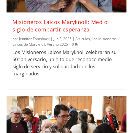
Misioneros Laicos Maryknoll: Medio
siglo de compartir esperanza
por
Jennifer Tomshack
|
Jun 2, 2025
|
Artículos
,
Los Misioneros
Laicos de Maryknoll
,
Verano 2025
|
0
Los Misioneros Laicos Maryknoll celebrarán su
50º aniversario, un hito que reconoce medio
siglo de servicio y solidaridad con los
marginados.