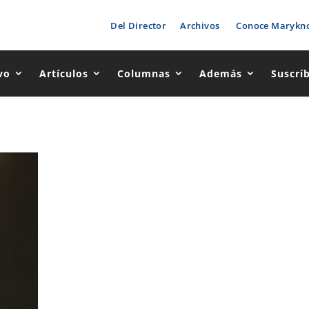
Del Director
Archivos
Conoce Marykno
vo
Artículos
Columnas
Además
Suscrí