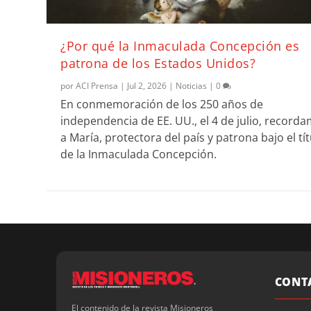
¿Por qué la Inmaculada Concepción es
patrona de los Estados Unidos?
por
ACI Prensa
|
Jul 2, 2026
|
Noticias
|
0
En conmemoración de los 250 años de
independencia de EE. UU., el 4 de julio, record
a María, protectora del país y patrona bajo el tí
de la Inmaculada Concepción.
CONT
El contenido de la revista Misioneros