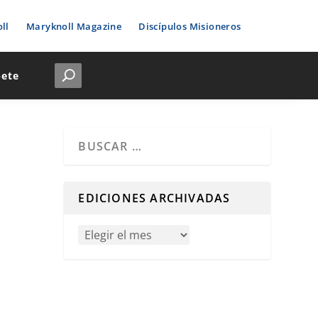
ll
Maryknoll Magazine
Discípulos Misioneros
bete
Cuando hay resultados autocompletados, puedes u
EDICIONES ARCHIVADAS