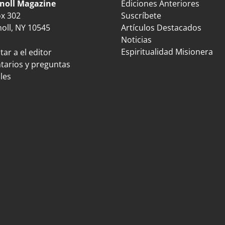
noll Magazine
Ediciones Anteriores
ox 302
Suscríbete
oll, NY 10545
Artículos Destacados
Noticias
Espiritualidad Misionera
ar a el editor
arios y preguntas
les