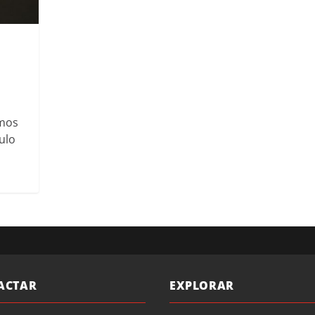
amos
tulo
ACTAR
EXPLORAR