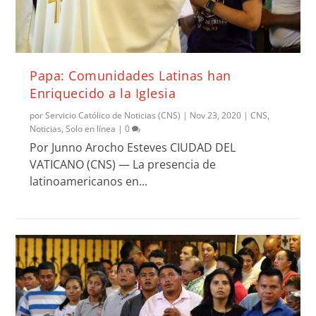
Papa: Comunidades Latinas han
Enriquecido a la Iglesia
por
Servicio Católico de Noticias (CNS)
|
Nov 23, 2020
|
CNS
,
Noticias
,
Solo en línea
|
0
Por Junno Arocho Esteves CIUDAD DEL
VATICANO (CNS) — La presencia de
latinoamericanos en...