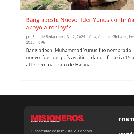
Bangladesh: Nuevo líder Yunus continú
apoyo a rohinyás
por
Sala de Redacción
|
Dic 2, 2024
|
Asia
,
Asuntos Globales
,
In
2025
|
0
Bangladesh: Muhammad Yunus fue nombrado
nuevo líder del país asiático, dando fin así a 15
al férreo mandato de Hasina.
CONT
El contenido de la revista Misioneros