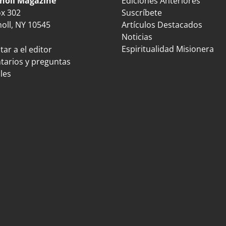
noll Magazine
Ediciones Anteriores
ox 302
Suscríbete
oll, NY 10545
Artículos Destacados
Noticias
Espiritualidad Misionera
ar a el editor
arios y preguntas
les