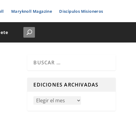
ll
Maryknoll Magazine
Discípulos Misioneros
bete
Cuando hay resultados autocompletados, puedes u
EDICIONES ARCHIVADAS