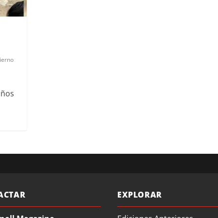
a
vierno
 años
ACTAR
EXPLORAR