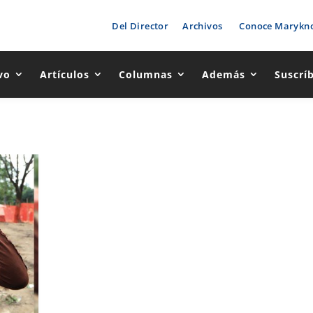
Del Director
Archivos
Conoce Marykno
vo
Artículos
Columnas
Además
Suscrí