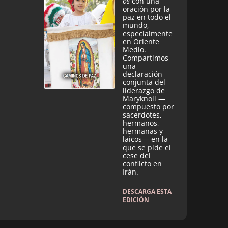
os
con una
oración por la
paz en todo el
mundo,
especialmente
en Oriente
Medio.
Compartimos
una
declaración
conjunta del
liderazgo de
Maryknoll —
compuesto por
sacerdotes,
hermanos,
hermanas y
laicos— en la
que se pide el
cese del
conflicto en
Irán.
DESCARGA ESTA
EDICIÓN