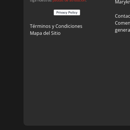
siga nuestras
pautas de atribución
.
Marykn
Contact
Coment
Términos y Condiciones
genera
Mapa del Sitio