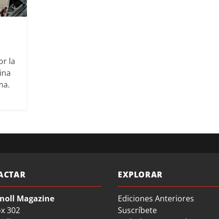
or la
ina
ma.
ACTAR
EXPLORAR
noll Magazine
Ediciones Anteriores
ox 302
Suscríbete