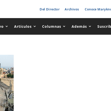
Del Director
Archivos
Conoce Marykno
vo
Artículos
Columnas
Además
Suscrí