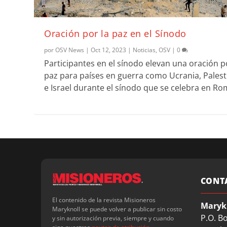
Oración por la paz en el Sínodo
por
OSV News
|
Oct 12, 2023
|
Noticias
,
OSV
|
0
Participantes en el sínodo elevan una oración p
paz para países en guerra como Ucrania, Palest
e Israel durante el sínodo que se celebra en Ro
CONT
El contenido de la revista Misioneros
Maryk
Maryknoll se puede volver a publicar sin costo
P.O. B
y sin autorización previa, siempre y cuando