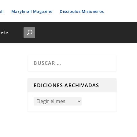
ll
Maryknoll Magazine
Discípulos Misioneros
bete
Cuando hay resultados autocompletados, puedes u
EDICIONES ARCHIVADAS