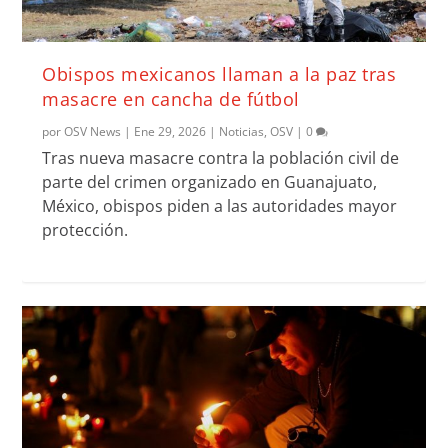
Obispos mexicanos llaman a la paz tras
masacre en cancha de fútbol
por
OSV News
|
Ene 29, 2026
|
Noticias
,
OSV
|
0
Tras nueva masacre contra la población civil de
parte del crimen organizado en Guanajuato,
México, obispos piden a las autoridades mayor
protección.