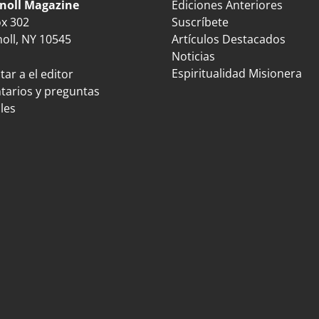
noll Magazine
Ediciones Anteriores
ox 302
Suscríbete
oll, NY 10545
Artículos Destacados
Noticias
Espiritualidad Misionera
ar a el editor
arios y preguntas
les