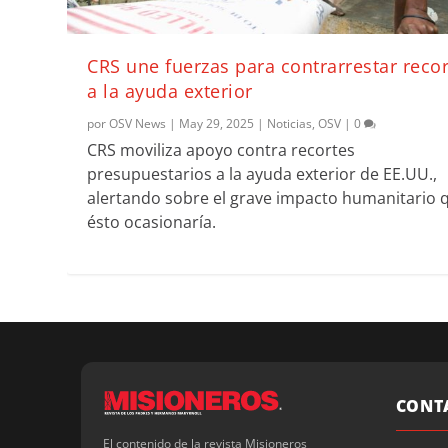
CRS une fuerzas para contrarrestar reco
a la ayuda exterior
por
OSV News
|
May 29, 2025
|
Noticias
,
OSV
|
0
CRS moviliza apoyo contra recortes
presupuestarios a la ayuda exterior de EE.UU.,
alertando sobre el grave impacto humanitario 
ésto ocasionaría.
CONT
El contenido de la revista Misioneros