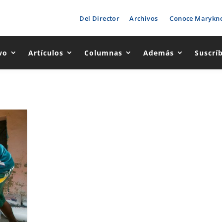
Del Director
Archivos
Conoce Marykno
vo
Artículos
Columnas
Además
Suscrí