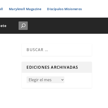
ll
Maryknoll Magazine
Discípulos Misioneros
bete
Cuando hay resultados autocompletados, puedes u
EDICIONES ARCHIVADAS