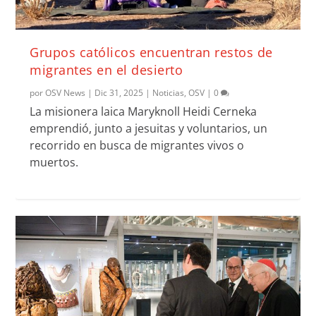
Grupos católicos encuentran restos de
migrantes en el desierto
por
OSV News
|
Dic 31, 2025
|
Noticias
,
OSV
|
0
La misionera laica Maryknoll Heidi Cerneka
emprendió, junto a jesuitas y voluntarios, un
recorrido en busca de migrantes vivos o
muertos.