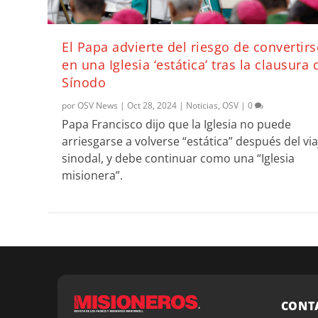
El Papa advierte del riesgo de convertirs
en una Iglesia ‘estática’ tras la clausura 
Sínodo
por
OSV News
|
Oct 28, 2024
|
Noticias
,
OSV
|
0
Papa Francisco dijo que la Iglesia no puede
arriesgarse a volverse “estática” después del via
sinodal, y debe continuar como una “Iglesia
misionera”.
CONT