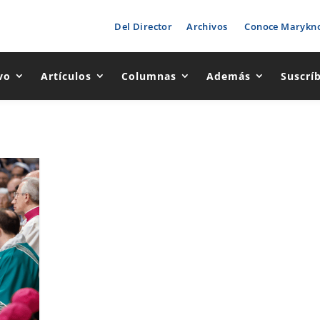
Del Director
Archivos
Conoce Marykno
vo
Artículos
Columnas
Además
Suscrí