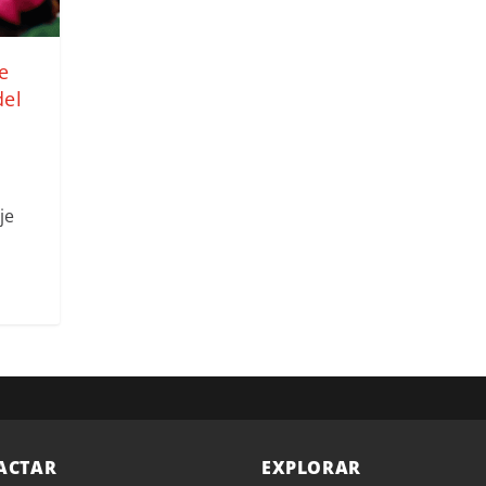
e
del
je
ACTAR
EXPLORAR