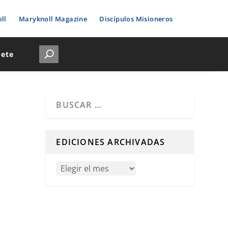
ll
Maryknoll Magazine
Discípulos Misioneros
bete
Cuando hay resultados autocompletados, puedes u
EDICIONES ARCHIVADAS