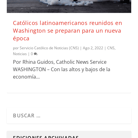
Católicos latinoamericanos reunidos en
Washington se preparan para un nueva
época
por
Servicio Católico de Noticias (CNS)
|
Ago 2, 2022
|
CNS
,
Noticias
|
0
Por Rhina Guidos, Catholic News Service
WASHINGTON – Con las altos y bajos de la
economía...
Cuando hay resultados autocompletados, puedes utilizar l
EDICIONES ARCHIVADAS