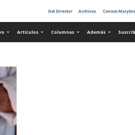
Del Director
Archivos
Conoce Marykno
vo
Artículos
Columnas
Además
Suscrí