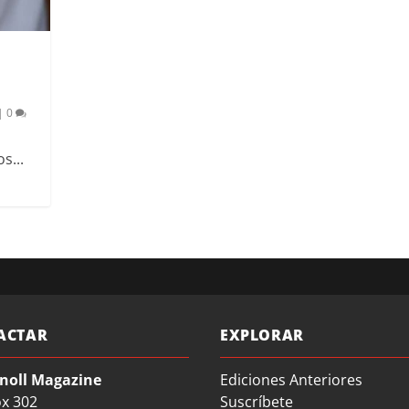
|
0
s...
ACTAR
EXPLORAR
noll Magazine
Ediciones Anteriores
ox 302
Suscríbete