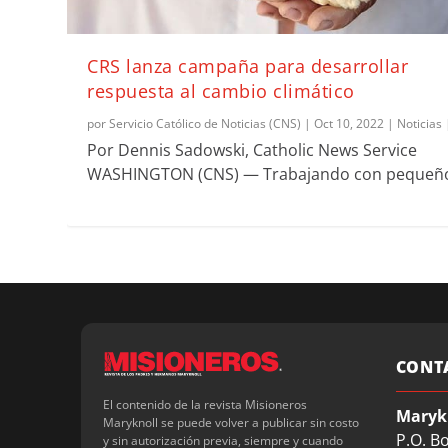
CRS lanza campaña para desarrollar
respuesta al cambio climático
por
Servicio Católico de Noticias (CNS)
|
Oct 10, 2022
|
Noticias
Por Dennis Sadowski, Catholic News Service
WASHINGTON (CNS) — Trabajando con pequeño
CONT
El contenido de la revista Misioneros
Maryk
Maryknoll se puede volver a publicar sin costo
P.O. B
y sin autorización previa, siempre y cuando