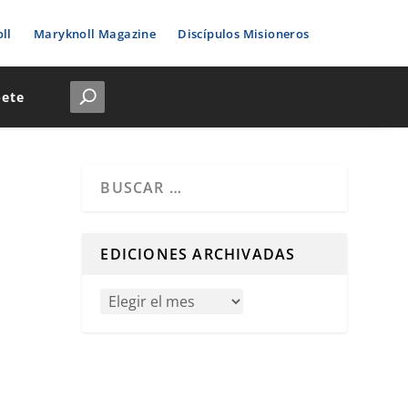
ll
Maryknoll Magazine
Discípulos Misioneros
bete
Cuando hay resultados autocompletados, puedes u
EDICIONES ARCHIVADAS