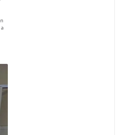
en
 a