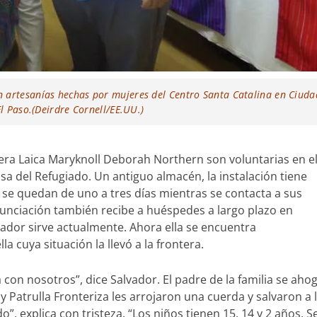
 artesanías hechas por mujeres del Centro Santa Catalina en Ciuda
El Paso.(Deirdre Cornell/EE.UU.)
nera Laica Maryknoll Deborah Northern son voluntarias en e
a del Refugiado. Un antiguo almacén, la instalación tiene
se quedan de uno a tres días mientras se contacta a sus
Anunciación también recibe a huéspedes a largo plazo en
dor sirve actualmente. Ahora ella se encuentra
 cuya situación la llevó a la frontera.
on nosotros”, dice Salvador. El padre de la familia se aho
 Patrulla Fronteriza les arrojaron una cuerda y salvaron a 
”, explica con tristeza. “Los niños tienen 15, 14 y 2 años. S