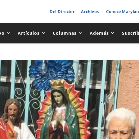
Del Director
Archivos
Conoce Marykno
vo
Artículos
Columnas
Además
Suscrí