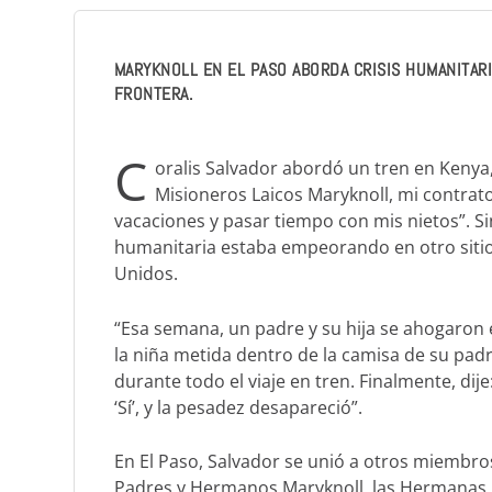
MARYKNOLL EN EL PASO ABORDA CRISIS HUMANITAR
FRONTERA.
C
oralis Salvador abordó un tren en Kenya,
Misioneros Laicos Maryknoll, mi contrat
vacaciones y pasar tiempo con mis nietos”. Si
humanitaria estaba empeorando en otro sitio 
Unidos.
“Esa semana, un padre y su hija se ahogaron en
la niña metida dentro de la camisa de su padre
durante todo el viaje en tren. Finalmente, dije
‘Sí’, y la pesadez desapareció”.
En El Paso, Salvador se unió a otros miembros 
Padres y Hermanos Maryknoll, las Hermanas M