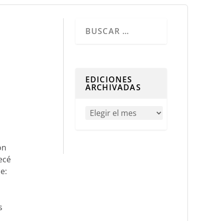
Cuando hay resultados autocompletados, 
EDICIONES
ARCHIVADAS
on
ecé
e:
s