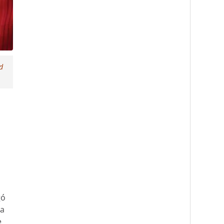
d
l
gó
la
e