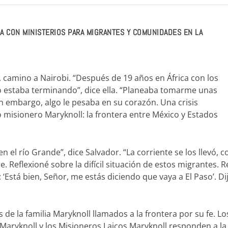
IA CON MINISTERIOS PARA MIGRANTES Y COMUNIDADES EN LA
 camino a Nairobi. “Después de 19 años en África con los
o estaba terminando”, dice ella. “Planeaba tomarme unas
n embargo, algo le pesaba en su corazón. Una crisis
misionero Maryknoll: la frontera entre México y Estados
 el río Grande”, dice Salvador. “La corriente se los llevó, c
. Reflexioné sobre la difícil situación de estos migrantes. R
: ‘Está bien, Señor, me estás diciendo que vaya a El Paso’. Dij
de la familia Maryknoll llamados a la frontera por su fe. Lo
aryknoll y los Misioneros Laicos Maryknoll responden a la