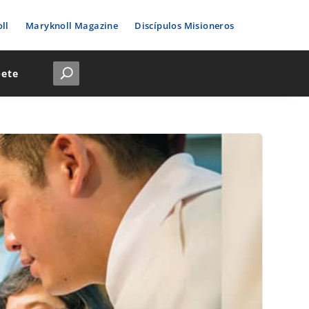
ll
Maryknoll Magazine
Discípulos Misioneros
bete