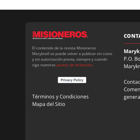
CONT
El contenido de la revista Misioneros
Maryk
Maryknoll se puede volver a publicar sin costo
P.O. B
y sin autorización previa, siempre y cuando
siga nuestras
pautas de atribución
.
Marykn
Contact
Coment
Términos y Condiciones
genera
Mapa del Sitio